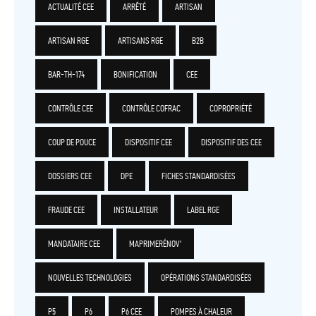
ACTUALITÉ CEE
ARRÊTÉ
ARTISAN
ARTISAN RGE
ARTISANS RGE
B2B
BAR-TH-174
BONIFICATION
CEE
CONTRÔLE CEE
CONTRÔLE COFRAC
COPROPRIÉTÉ
COUP DE POUCE
DISPOSITIF CEE
DISPOSITIF DES CEE
DOSSIERS CEE
DPE
FICHES STANDARDISÉES
FRAUDE CEE
INSTALLATEUR
LABEL RGE
MANDATAIRE CEE
MAPRIMERÉNOV'
NOUVELLES TECHNOLOGIES
OPÉRATIONS STANDARDISÉES
P5
P6
P6 CEE
POMPES À CHALEUR