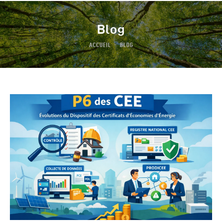
Blog
ACCUEIL
BLOG
Notre Groupe
Les Dispositifs
Notre Offre
Actualités
FAQ
Contact