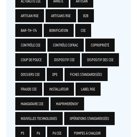
ACTUALITÉ CEE
ARRÊTÉ
ARTISAN
ARTISAN RGE
ARTISANS RGE
B2B
BAR-TH-174
BONIFICATION
CEE
CONTRÔLE CEE
CONTRÔLE COFRAC
COPROPRIÉTÉ
COUP DE POUCE
DISPOSITIF CEE
DISPOSITIF DES CEE
DOSSIERS CEE
DPE
FICHES STANDARDISÉES
FRAUDE CEE
INSTALLATEUR
LABEL RGE
MANDATAIRE CEE
MAPRIMERÉNOV'
NOUVELLES TECHNOLOGIES
OPÉRATIONS STANDARDISÉES
P5
P6
P6 CEE
POMPES À CHALEUR